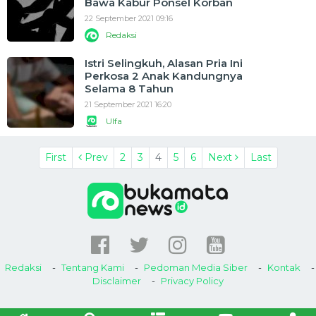
Bawa Kabur Ponsel Korban
22 September 2021 09:16
Redaksi
Istri Selingkuh, Alasan Pria Ini
Perkosa 2 Anak Kandungnya
Selama 8 Tahun
21 September 2021 16:20
Ulfa
First
Prev
2
3
4
5
6
Next
Last
Redaksi
Tentang Kami
Pedoman Media Siber
Kontak
Disclaimer
Privacy Policy