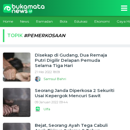
Home
News
Ramadan
Bola
Edukasi
Ekonomi
Gaya H
TOPIK
#PEMERKOSAAN
Disekap di Gudang, Dua Remaja
Putri Digilir Delapan Pemuda
Selama Tiga Hari
21 Mei 2022 18:09
Samsul Bahri
Seorang Janda Diperkosa 2 Sekuriti
Usai Kepergok Mencuri Sawit
09 Januari 2022 09:44
Ulfa
Bejat, Seorang Ayah Tega Cabuli