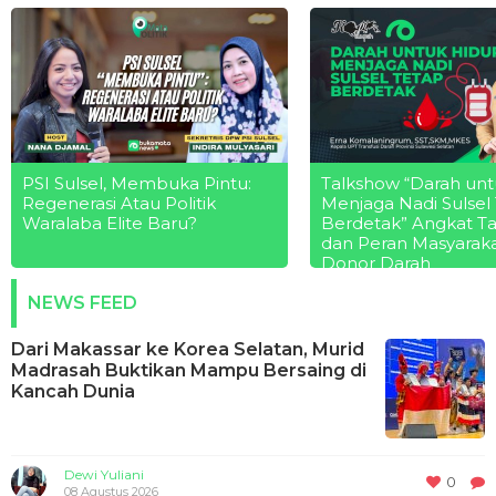
PSI Sulsel, Membuka Pintu:
Talkshow “Darah unt
Regenerasi Atau Politik
Menjaga Nadi Sulsel
Waralaba Elite Baru?
Berdetak” Angkat T
dan Peran Masyarak
Donor Darah
NEWS FEED
Dari Makassar ke Korea Selatan, Murid
Madrasah Buktikan Mampu Bersaing di
Kancah Dunia
Dewi Yuliani
0
08 Agustus 2026