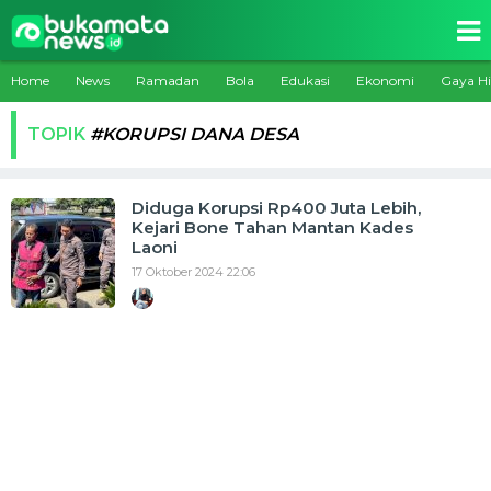
Home
News
Ramadan
Bola
Edukasi
Ekonomi
Gaya H
TOPIK
#KORUPSI DANA DESA
Diduga Korupsi Rp400 Juta Lebih,
Kejari Bone Tahan Mantan Kades
Laoni
17 Oktober 2024 22:06