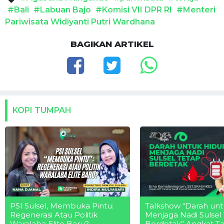
#Bali
#Labuan Bajo
#Komisi VII DPR RI
#Menteri
Pariwisata Widiyanti Putri Wardhana
BAGIKAN ARTIKEL
KOPI TUMPAH
PSI Sulsel, Membuka Pintu:
Talkshow “Darah unt
Regenerasi Atau Politik
Menjaga Nadi Sulsel
Waralaba Elite Baru?
Berdetak” Angkat T