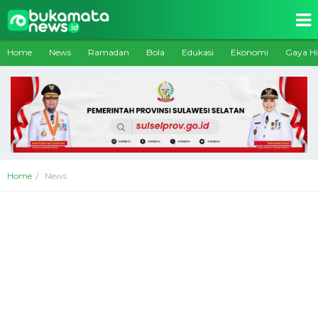
Home
News
Ramadan
Bola
Edukasi
Ekonomi
Gaya H
Home
News