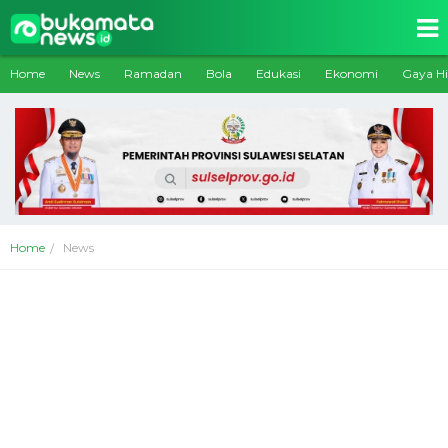
Home
News
Ramadan
Bola
Edukasi
Ekonomi
Gaya H
Home
News