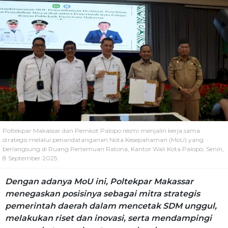
Poltekpar Makassar dan Pemkot Palopo resmi menjalin kerja sama
strategis melalui penandatanganan Nota Kesepahaman (MoU) yang
berlangsung di Ruang Pertemuan Ratona, Kantor Wali Kota Palopo, Senin,
8 September 2025.
Dengan adanya MoU ini, Poltekpar Makassar
menegaskan posisinya sebagai mitra strategis
pemerintah daerah dalam mencetak SDM unggul,
melakukan riset dan inovasi, serta mendampingi