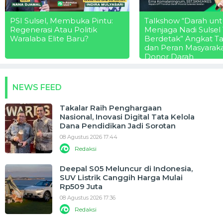
PSI Sulsel, Membuka Pintu:
Talkshow “Darah unt
Regenerasi Atau Politik
Menjaga Nadi Sulsel
Waralaba Elite Baru?
Berdetak” Angkat T
dan Peran Masyarak
Donor Darah
NEWS FEED
Takalar Raih Penghargaan
Nasional, Inovasi Digital Tata Kelola
Dana Pendidikan Jadi Sorotan
08 Agustus 2026 17:44
Redaksi
Deepal S05 Meluncur di Indonesia,
SUV Listrik Canggih Harga Mulai
Rp509 Juta
08 Agustus 2026 17:36
Redaksi