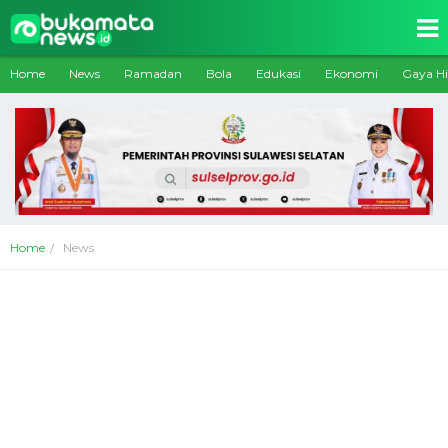
Home
News
Ramadan
Bola
Edukasi
Ekonomi
Gaya H
Home
News