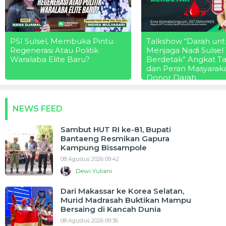
PSI Sulsel, Membuka Pintu:
Talkshow “Darah unt
Regenerasi Atau Politik
Menjaga Nadi Sulsel
Waralaba Elite Baru?
Berdetak” Angkat T
dan Peran Masyarak
Donor Darah
NEWS FEED
Sambut HUT RI ke-81, Bupati
Bantaeng Resmikan Gapura
Kampung Bissampole
08 Agustus 2026 09:42
Dewi Yuliani
Dari Makassar ke Korea Selatan,
Murid Madrasah Buktikan Mampu
Bersaing di Kancah Dunia
08 Agustus 2026 09:36