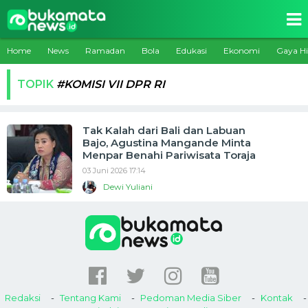
Home
News
Ramadan
Bola
Edukasi
Ekonomi
Gaya H
TOPIK
#KOMISI VII DPR RI
Tak Kalah dari Bali dan Labuan
Bajo, Agustina Mangande Minta
Menpar Benahi Pariwisata Toraja
03 Juni 2026 17:14
Dewi Yuliani
Redaksi
Tentang Kami
Pedoman Media Siber
Kontak