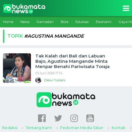
Home
News
Ramadan
Bola
Edukasi
Ekonomi
Gaya H
TOPIK
#AGUSTINA MANGANDE
Tak Kalah dari Bali dan Labuan
Bajo, Agustina Mangande Minta
Menpar Benahi Pariwisata Toraja
03 Juni 2026 17:14
Dewi Yuliani
Redaksi
Tentang Kami
Pedoman Media Siber
Kontak