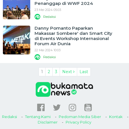
Penanggap di WWF 2024
23 Mei 2024 05:03
Redaksi
Danny Pomanto Paparkan
Makassar Sombere' dan Smart City
di Events Workshop Internasional
Forum Air Dunia
22 Mei 2024 10:03
Redaksi
1
2
3
Next
Last
Redaksi
Tentang Kami
Pedoman Media Siber
Kontak
Disclaimer
Privacy Policy