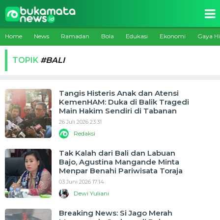
Home
News
Ramadan
Bola
Edukasi
Ekonomi
Gaya H
TOPIK
#BALI
Tangis Histeris Anak dan Atensi
KemenHAM: Duka di Balik Tragedi
Main Hakim Sendiri di Tabanan
26 Juli 2026 23:31
Redaksi
Tak Kalah dari Bali dan Labuan
Bajo, Agustina Mangande Minta
Menpar Benahi Pariwisata Toraja
03 Juni 2026 17:14
Dewi Yuliani
Breaking News: Si Jago Merah