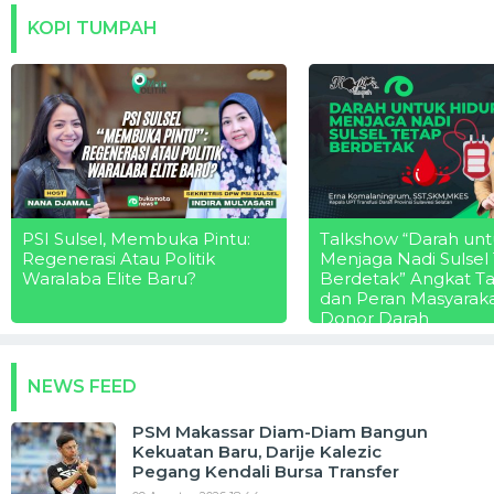
KOPI TUMPAH
PSI Sulsel, Membuka Pintu:
Talkshow “Darah unt
Regenerasi Atau Politik
Menjaga Nadi Sulsel
Waralaba Elite Baru?
Berdetak” Angkat T
dan Peran Masyarak
Donor Darah
NEWS FEED
PSM Makassar Diam-Diam Bangun
Kekuatan Baru, Darije Kalezic
Pegang Kendali Bursa Transfer