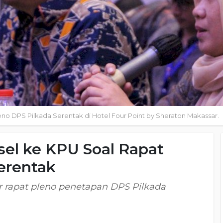
leno DPS Pilkada Serentak di Hotel Four Point by Sheraton Makassar.
sel ke KPU Soal Rapat
erentak
 rapat pleno penetapan DPS Pilkada