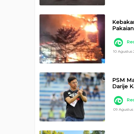
Kebakar
Pakaian
Re
10 Agustus 
PSM Ma
Darije 
Re
09 Agustus