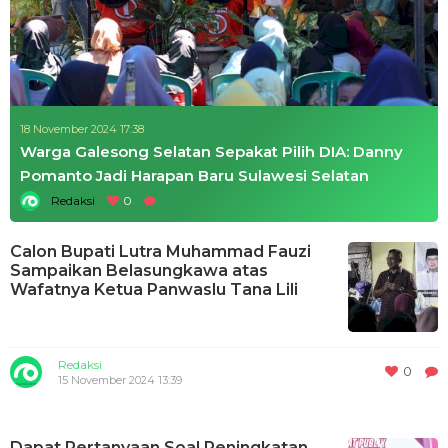
18 November 2024 17:38
Warga Galesong Selatan Sepakat Pilih DIA: Danny
Pomanto Jadi Harapan Baru Sulawesi Selatan
Redaksi
0
Calon Bupati Lutra Muhammad Fauzi
Sampaikan Belasungkawa atas
Wafatnya Ketua Panwaslu Tana Lili
Redaksi
0
15 November 2024 13:39
Dapat Pertanyaan Soal Peningkatan