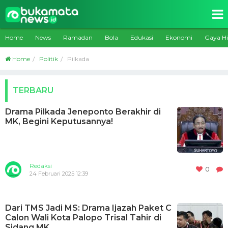
Home
News
Ramadan
Bola
Edukasi
Ekonomi
Gaya H
Home
Politik
Pilkada
TERBARU
Drama Pilkada Jeneponto Berakhir di
MK, Begini Keputusannya!
Redaksi
0
24 Februari 2025 12:39
Dari TMS Jadi MS: Drama Ijazah Paket C
Calon Wali Kota Palopo Trisal Tahir di
Sidang MK