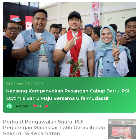
29 Oktober 2024 23:40
Kaesang Kampanyekan Pasangan Cabup Barru, PSI
Optimis Barru Maju Bersama Ulfa-Mudassir
Redaksi
0
Perkuat Pengawalan Suara, PDI
Perjuangan Makassar Latih Guraklih dan
Saksi di 15 Kecamatan