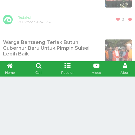
Redaksi
0
27 Oktober 2024 12:37
Warga Bantaeng Teriak Butuh
Gubernur Baru Untuk Pimpin Sulsel
Lebih Baik
Home
Cari
Populer
Video
Akun
Redaksi
0
23 Oktober 2024 23:43
Danny Pomanto: Pemilu Ini Momen
Ubah Nasib, Mari Kawal Suara Rakyat
Jeneponto