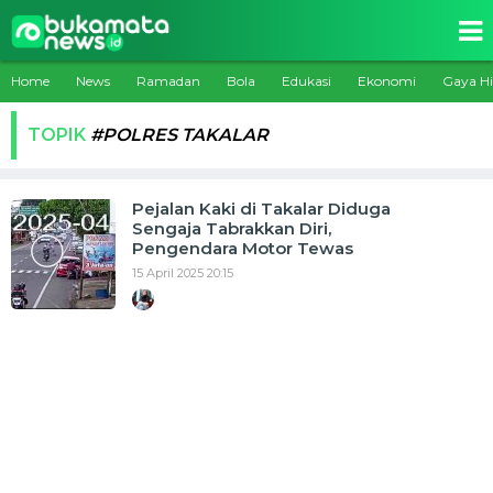
Home
News
Ramadan
Bola
Edukasi
Ekonomi
Gaya H
TOPIK
#POLRES TAKALAR
Pejalan Kaki di Takalar Diduga
Sengaja Tabrakkan Diri,
Pengendara Motor Tewas
15 April 2025 20:15