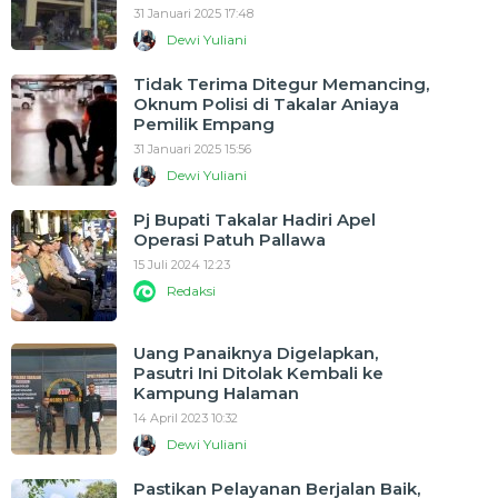
31 Januari 2025 17:48
Dewi Yuliani
Tidak Terima Ditegur Memancing,
Oknum Polisi di Takalar Aniaya
Pemilik Empang
31 Januari 2025 15:56
Dewi Yuliani
Pj Bupati Takalar Hadiri Apel
Operasi Patuh Pallawa
15 Juli 2024 12:23
Redaksi
Uang Panaiknya Digelapkan,
Pasutri Ini Ditolak Kembali ke
Kampung Halaman
14 April 2023 10:32
Dewi Yuliani
Pastikan Pelayanan Berjalan Baik,