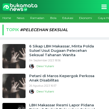
Home
News
Ramadan
Bola
Edukasi
Ekonomi
Gaya H
TOPIK
#PELECEHAN SEKSUAL
6 Sikap LBH Makassar, Minta Polda
Sulsel Usut Dugaan Pelecehan
Seksual Tahanan Wanita
04 September 2023 18:56
Dewi Yuliani
Petani di Maros Kepergok Perkosa
Anak Disabilitas
26 Agustus 2023 16:57
Dewi Yuliani
LBH Makassar Resmi Lapor Pidana