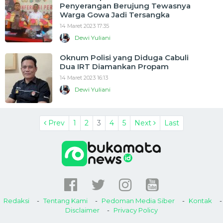
Penyerangan Berujung Tewasnya
Warga Gowa Jadi Tersangka
14 Maret 2023 17:35
Dewi Yuliani
Oknum Polisi yang Diduga Cabuli
Dua IRT Diamankan Propam
14 Maret 2023 16:13
Dewi Yuliani
Prev
1
2
3
4
5
Next
Last
Redaksi
Tentang Kami
Pedoman Media Siber
Kontak
Disclaimer
Privacy Policy