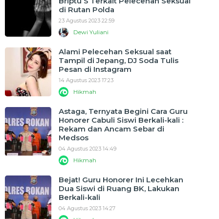
Briptu S Terkait Pelecehan Seksual
di Rutan Polda
23 Agustus 2023 22:59
Dewi Yuliani
Alami Pelecehan Seksual saat
Tampil di Jepang, DJ Soda Tulis
Pesan di Instagram
14 Agustus 2023 17:23
Hikmah
Astaga, Ternyata Begini Cara Guru
Honorer Cabuli Siswi Berkali-kali :
Rekam dan Ancam Sebar di
Medsos
04 Agustus 2023 14:49
Hikmah
Bejat! Guru Honorer Ini Lecehkan
Dua Siswi di Ruang BK, Lakukan
Berkali-kali
04 Agustus 2023 14:27