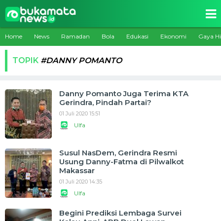
Home
News
Ramadan
Bola
Edukasi
Ekonomi
Gaya H
TOPIK
#DANNY POMANTO
Danny Pomanto Juga Terima KTA
Gerindra, Pindah Partai?
01 Juli 2020 15:51
Ulfa
Susul NasDem, Gerindra Resmi
Usung Danny-Fatma di Pilwalkot
Makassar
01 Juli 2020 14:35
Ulfa
Begini Prediksi Lembaga Survei