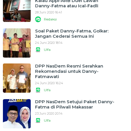
Kalau Appi-ARB Duel Lawan
Danny-Fatma atau Ical-Fadli
28 Juni 2020 16:41
Redaksi
Soal Paket Danny-Fatma, Golkar:
Jangan Cederai Semua Ini
24 Juni 2020 18:14
Ulfa
DPP NasDem Resmi Serahkan
Rekomendasi untuk Danny-
Fatmawati
24 Juni 2020 16:24
Ulfa
DPP NasDem Setujui Paket Danny-
Fatma di Pilwali Makassar
23 Juni 2020 20:14
Ulfa