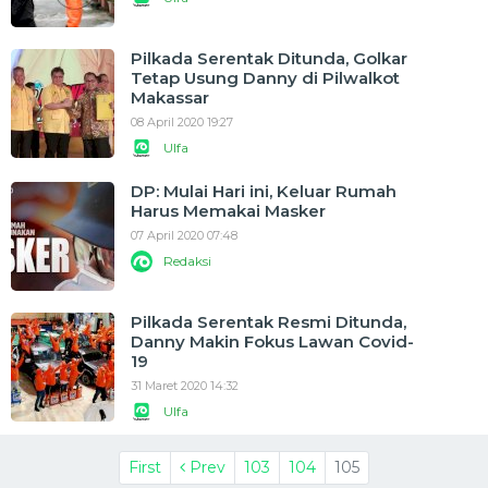
Pilkada Serentak Ditunda, Golkar
Tetap Usung Danny di Pilwalkot
Makassar
08 April 2020 19:27
Ulfa
DP: Mulai Hari ini, Keluar Rumah
Harus Memakai Masker
07 April 2020 07:48
Redaksi
Pilkada Serentak Resmi Ditunda,
Danny Makin Fokus Lawan Covid-
19
31 Maret 2020 14:32
Ulfa
First
Prev
103
104
105