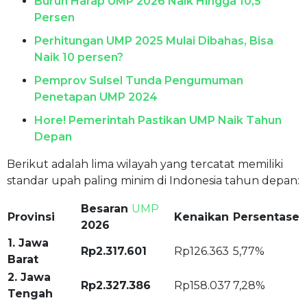
Buruh Harap UMP 2026 Naik Hingga 10,5
Persen
Perhitungan UMP 2025 Mulai Dibahas, Bisa
Naik 10 persen?
Pemprov Sulsel Tunda Pengumuman
Penetapan UMP 2024
Hore! Pemerintah Pastikan UMP Naik Tahun
Depan
Berikut adalah lima wilayah yang tercatat memiliki
standar upah paling minim di Indonesia tahun depan:
Besaran
UMP
Provinsi
Kenaikan
Persentase
2026
1. Jawa
Rp2.317.601
Rp126.363
5,77%
Barat
2. Jawa
Rp2.327.386
Rp158.037
7,28%
Tengah