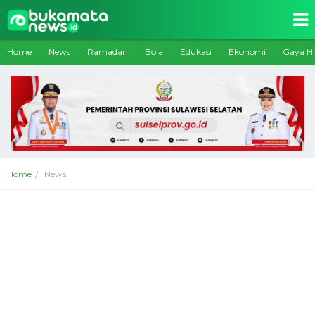
Home
News
Ramadan
Bola
Edukasi
Ekonomi
Gaya H
Home
News