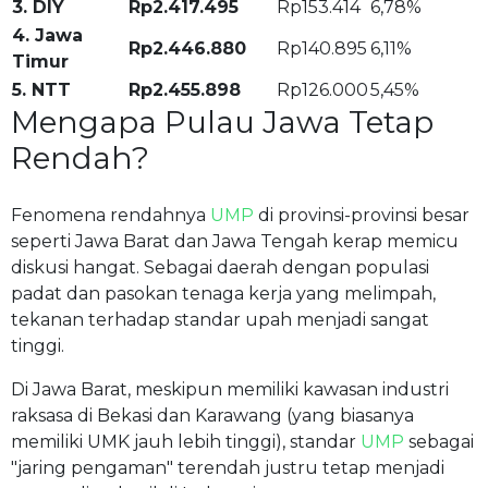
3. DIY
Rp2.417.495
Rp153.414
6,78%
4. Jawa
Rp2.446.880
Rp140.895
6,11%
Timur
5. NTT
Rp2.455.898
Rp126.000
5,45%
Mengapa Pulau Jawa Tetap
Rendah?
Fenomena rendahnya
UMP
di provinsi-provinsi besar
seperti Jawa Barat dan Jawa Tengah kerap memicu
diskusi hangat. Sebagai daerah dengan populasi
padat dan pasokan tenaga kerja yang melimpah,
tekanan terhadap standar upah menjadi sangat
tinggi.
Di Jawa Barat, meskipun memiliki kawasan industri
raksasa di Bekasi dan Karawang (yang biasanya
memiliki UMK jauh lebih tinggi), standar
UMP
sebagai
"jaring pengaman" terendah justru tetap menjadi