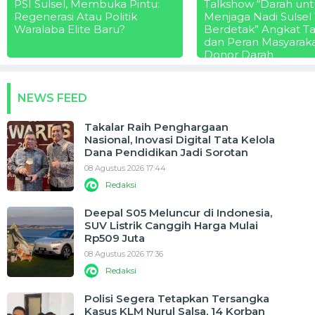
PSI Sulsel, Membuka Pintu:
Talkshow “Darah unt
Regenerasi Atau Politik
Menjaga Nadi Sulsel
Waralaba Elite Baru?
Berdetak” Angkat T
dan Peran Masyarak
Donor Darah
NEWS FEED
Takalar Raih Penghargaan
Nasional, Inovasi Digital Tata Kelola
Dana Pendidikan Jadi Sorotan
08 Agustus 2026 17:44
Redaksi
Deepal S05 Meluncur di Indonesia,
SUV Listrik Canggih Harga Mulai
Rp509 Juta
08 Agustus 2026 17:36
Redaksi
Polisi Segera Tetapkan Tersangka
Kasus KLM Nurul Salsa, 14 Korban