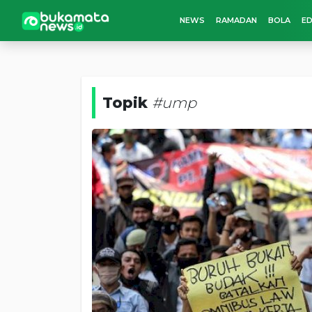
NEWS
RAMADAN
BOLA
ED
Topik
#ump