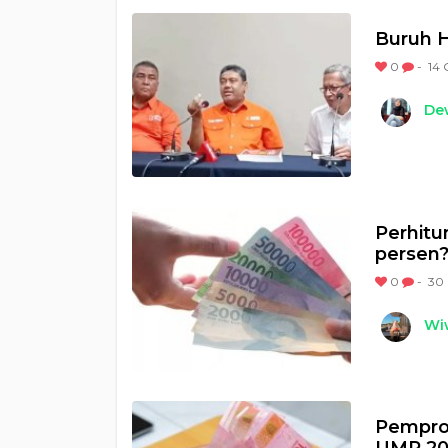
Buruh H
0
-
14 
Dew
Perhitu
persen
0
-
30 
Wi
Pempro