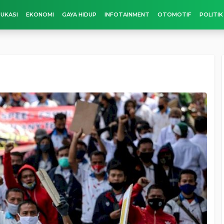
UKASI
EKONOMI
GAYA HIDUP
INFOTAINMENT
OTOMOTIF
POLITIK