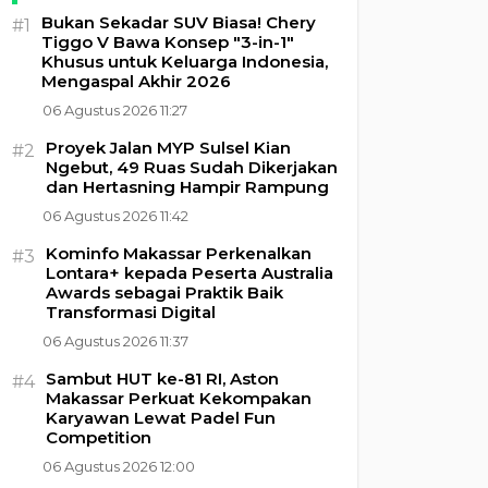
Bukan Sekadar SUV Biasa! Chery
#1
Tiggo V Bawa Konsep "3-in-1"
Khusus untuk Keluarga Indonesia,
Mengaspal Akhir 2026
06 Agustus 2026 11:27
Proyek Jalan MYP Sulsel Kian
#2
Ngebut, 49 Ruas Sudah Dikerjakan
dan Hertasning Hampir Rampung
06 Agustus 2026 11:42
Kominfo Makassar Perkenalkan
#3
Lontara+ kepada Peserta Australia
Awards sebagai Praktik Baik
Transformasi Digital
06 Agustus 2026 11:37
Sambut HUT ke-81 RI, Aston
#4
Makassar Perkuat Kekompakan
Karyawan Lewat Padel Fun
Competition
06 Agustus 2026 12:00