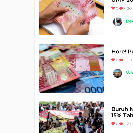
UMP 2
0
-
20 
Dew
Hore! P
0
-
12 
Wi
Buruh 
15% Ta
0
-
23 