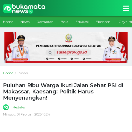
Home
News
Ramadan
Bola
Edukasi
Ekonomi
Gaya H
Home
News
Puluhan Ribu Warga Ikuti Jalan Sehat PSI di
Makassar, Kaesang: Politik Harus
Menyenangkan!
Redaksi
Minggu, 01 Februari 2026 10:24