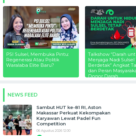
PSI Sulsel, Membuka Pintu:
Talkshow “Darah unt
Regenerasi Atau Politik
Menjaga Nadi Sulsel
Waralaba Elite Baru?
Berdetak” Angkat T
dan Peran Masyarak
Donor Darah
NEWS FEED
Sambut HUT ke-81 RI, Aston
Makassar Perkuat Kekompakan
Karyawan Lewat Padel Fun
Competition
06 Agustus 2026 12:00