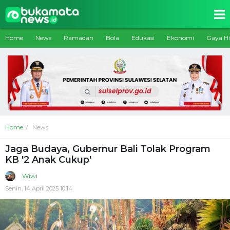
Home
News
Ramadan
Bola
Edukasi
Ekonomi
Gaya H
Home
News
Jaga Budaya, Gubernur Bali Tolak Program
KB '2 Anak Cukup'
Wiwi
Senin, 14 April 2025 10:14