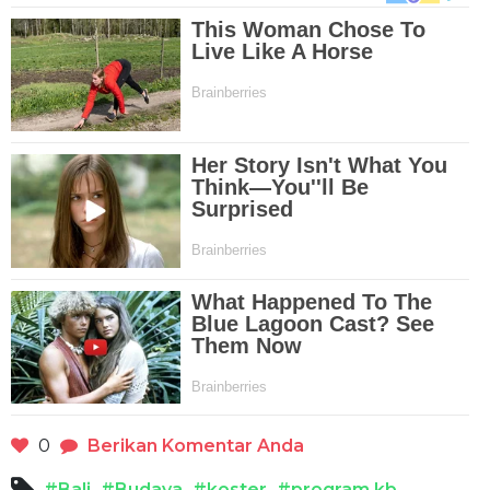
0
Berikan Komentar Anda
#Bali
#Budaya
#koster
#program kb