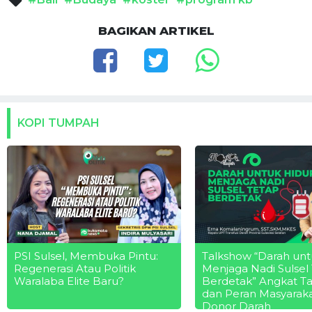
BAGIKAN ARTIKEL
KOPI TUMPAH
PSI Sulsel, Membuka Pintu:
Talkshow “Darah unt
Regenerasi Atau Politik
Menjaga Nadi Sulsel
Waralaba Elite Baru?
Berdetak” Angkat T
dan Peran Masyarak
Donor Darah