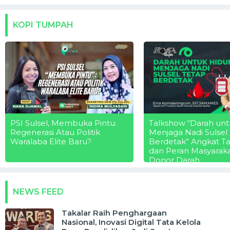
KOPI TUMPAH
PSI Sulsel, Membuka Pintu:
Talkshow “Darah unt
Regenerasi Atau Politik
Menjaga Nadi Sulsel
Waralaba Elite Baru?
Berdetak” Angkat T
dan Peran Masyarak
Donor Darah
NEWS FEED
Takalar Raih Penghargaan
Nasional, Inovasi Digital Tata Kelola