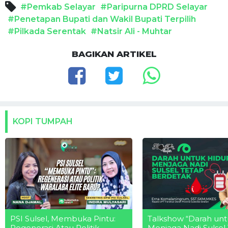
#Pemkab Selayar
#Paripurna DPRD Selayar
#Penetapan Bupati dan Wakil Bupati Terpilih
#Pilkada Serentak
#Natsir Ali - Muhtar
BAGIKAN ARTIKEL
KOPI TUMPAH
PSI Sulsel, Membuka Pintu:
Talkshow “Darah unt
Regenerasi Atau Politik
Menjaga Nadi Sulsel