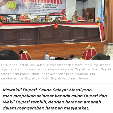
DPRD Kabupaten Kepulauan Selayar menggelar Rapat Paripurna dengan
agenda pengumuman hasil penetapan pasangan Bupati dan Wakil Bupati
terpilih Kabupaten Kepulauan Selayar, serta pengumuman usul
pemberhentian Bupati dan Wakil Bupati Kepulauan Selayar.
Mewakili Bupati, Sekda Selayar Mesdiyono
menyampaikan selamat kepada calon Bupati dan
Wakil Bupati terpilih, dengan harapan amanah
dalam mengemban harapan masyarakat.