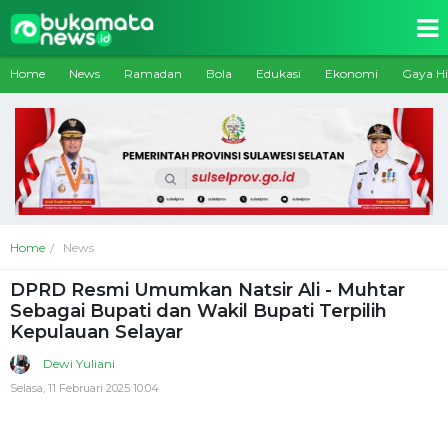
Home
News
Ramadan
Bola
Edukasi
Ekonomi
Gaya H
Home
News
DPRD Resmi Umumkan Natsir Ali - Muhtar
Sebagai Bupati dan Wakil Bupati Terpilih
Kepulauan Selayar
Dewi Yuliani
Selasa, 11 Februari 2025 10:04