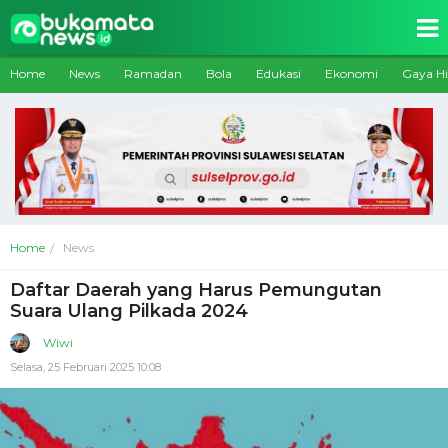
Home
News
Ramadan
Bola
Edukasi
Ekonomi
Gaya H
Home
News
Daftar Daerah yang Harus Pemungutan
Suara Ulang Pilkada 2024
Wiwi
Selasa, 25 Februari 2025 10:08