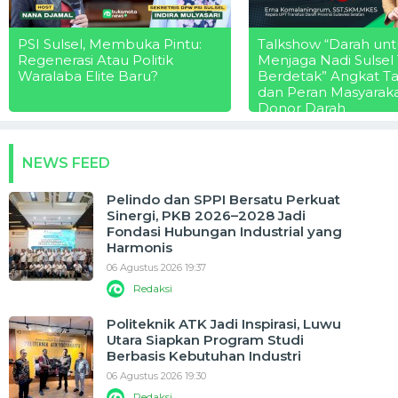
PSI Sulsel, Membuka Pintu:
Talkshow “Darah unt
Regenerasi Atau Politik
Menjaga Nadi Sulsel
Waralaba Elite Baru?
Berdetak” Angkat T
dan Peran Masyarak
Donor Darah
NEWS FEED
Pelindo dan SPPI Bersatu Perkuat
Sinergi, PKB 2026–2028 Jadi
Fondasi Hubungan Industrial yang
Harmonis
06 Agustus 2026 19:37
Redaksi
Politeknik ATK Jadi Inspirasi, Luwu
Utara Siapkan Program Studi
Berbasis Kebutuhan Industri
06 Agustus 2026 19:30
Redaksi