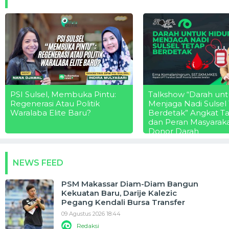
PSI Sulsel, Membuka Pintu:
Talkshow “Darah unt
Regenerasi Atau Politik
Menjaga Nadi Sulsel
Waralaba Elite Baru?
Berdetak” Angkat T
dan Peran Masyarak
Donor Darah
NEWS FEED
PSM Makassar Diam-Diam Bangun
Kekuatan Baru, Darije Kalezic
Pegang Kendali Bursa Transfer
09 Agustus 2026 18:44
Redaksi