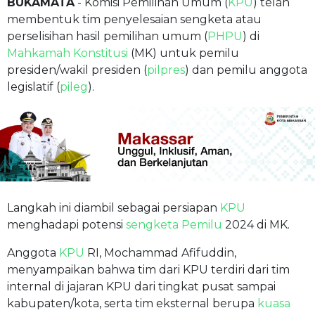
BUKAMATA
- Komisi Pemilihan Umum (
KPU
) telah
membentuk tim penyelesaian sengketa atau
perselisihan hasil pemilihan umum (
PHPU
) di
Mahkamah Konstitusi
(MK) untuk pemilu
presiden/wakil presiden (
pilpres
) dan pemilu anggota
legislatif (
pileg
).
Langkah ini diambil sebagai persiapan
KPU
menghadapi potensi
sengketa Pemilu
2024 di MK.
Anggota
KPU
RI, Mochammad Afifuddin,
menyampaikan bahwa tim dari KPU terdiri dari tim
internal di jajaran KPU dari tingkat pusat sampai
kabupaten/kota, serta tim eksternal berupa
kuasa