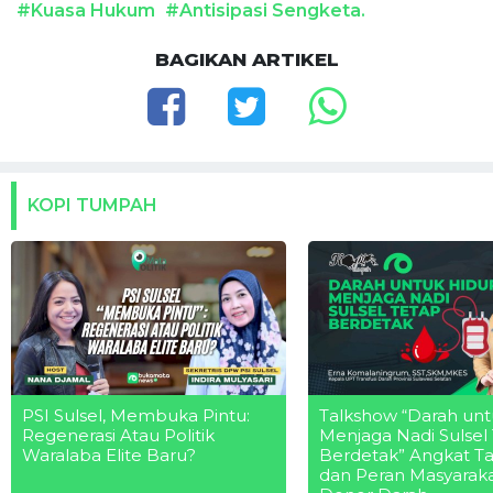
#Kuasa Hukum
#Antisipasi Sengketa.
BAGIKAN ARTIKEL
KOPI TUMPAH
PSI Sulsel, Membuka Pintu:
Talkshow “Darah unt
Regenerasi Atau Politik
Menjaga Nadi Sulsel
Waralaba Elite Baru?
Berdetak” Angkat T
dan Peran Masyarak