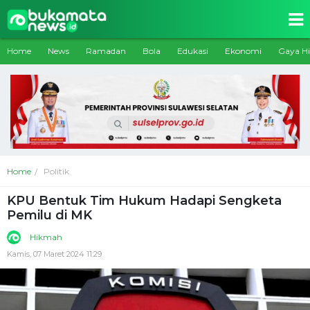
Home
News
Ramadan
Bola
Edukasi
Ekonomi
Gaya H
Home
Politik
KPU Bentuk Tim Hukum Hadapi Sengketa
Pemilu di MK
Hikmah
Kamis, 07 Maret 2024 11:29