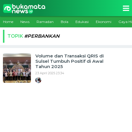
Home
News
Ramadan
Bola
Edukasi
Ekonomi
Gaya H
TOPIK
#PERBANKAN
Volume dan Transaksi QRIS di
Sulsel Tumbuh Positif di Awal
Tahun 2025
23 April 2025 23:34