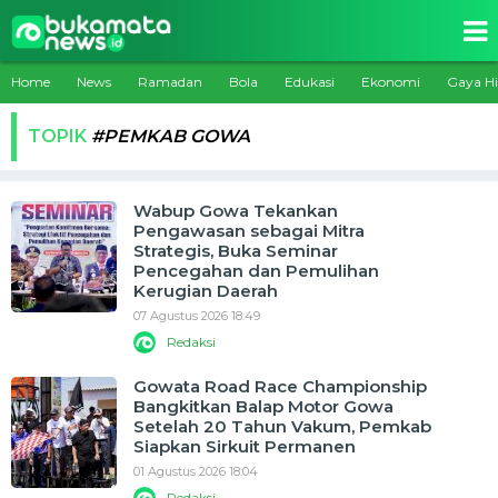
Home
News
Ramadan
Bola
Edukasi
Ekonomi
Gaya H
TOPIK
#PEMKAB GOWA
Wabup Gowa Tekankan
Pengawasan sebagai Mitra
Strategis, Buka Seminar
Pencegahan dan Pemulihan
Kerugian Daerah
07 Agustus 2026 18:49
Redaksi
Gowata Road Race Championship
Bangkitkan Balap Motor Gowa
Setelah 20 Tahun Vakum, Pemkab
Siapkan Sirkuit Permanen
01 Agustus 2026 18:04
Redaksi