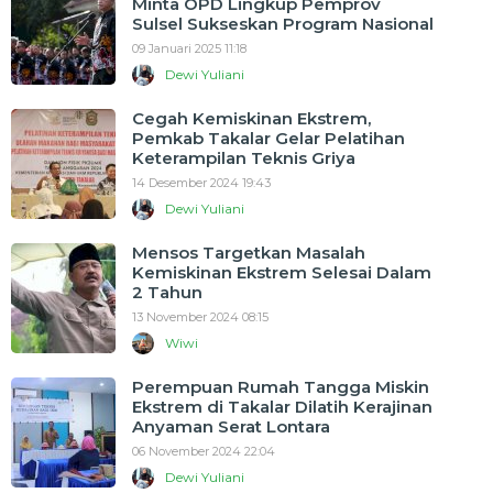
Minta OPD Lingkup Pemprov
Sulsel Sukseskan Program Nasional
09 Januari 2025 11:18
Dewi Yuliani
Cegah Kemiskinan Ekstrem,
Pemkab Takalar Gelar Pelatihan
Keterampilan Teknis Griya
14 Desember 2024 19:43
Dewi Yuliani
Mensos Targetkan Masalah
Kemiskinan Ekstrem Selesai Dalam
2 Tahun
13 November 2024 08:15
Wiwi
Perempuan Rumah Tangga Miskin
Ekstrem di Takalar Dilatih Kerajinan
Anyaman Serat Lontara
06 November 2024 22:04
Dewi Yuliani