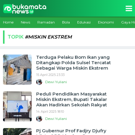
Home
News
Ramadan
Bola
Edukasi
Ekonomi
Gaya H
TOPIK
#MISKIN EKSTREM
Terduga Pelaku Bom Ikan yang
Ditangkap Polda Sulsel Tercatat
Sebagai Warga Miskin Ekstrem
15 April 2025 23:33
Dewi Yuliani
Peduli Pendidikan Masyarakat
Miskin Ekstrem, Bupati Takalar
Akan Hadirkan Sekolah Rakyat
14 April 2025 18:10
Dewi Yuliani
Pj Gubernur Prof Fadjry Djufry