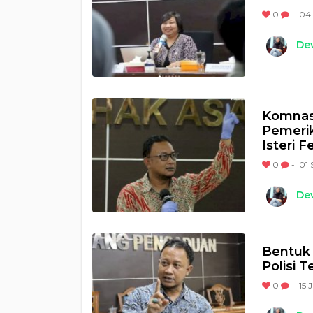
0
-
04 
Dew
Komnas 
Pemeri
Isteri 
0
-
01 
Dew
Bentuk
Polisi 
0
-
15 