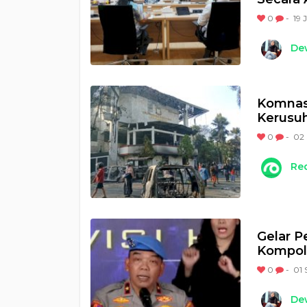
0
-
19 
Dew
Komnas 
Kerusuh
0
-
02 
Re
Gelar P
Kompol
0
-
01 
Dew