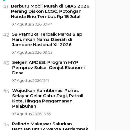
Berburu Mobil Murah di GIIAS 2026:
#1
Perang Diskon LCGC, Potongan
Honda Brio Tembus Rp 18 Juta!
07 Agustus 2026 09:44
58 Pramuka Terbaik Maros Siap
#2
Harumkan Nama Daerah di
Jambore Nasional XII 2026
07 Agustus 2026 09:53
Sekjen APDESI: Program MYP
#3
Pemprov Sulsel Genjot Ekonomi
Desa
07 Agustus 2026 12:11
Wujudkan Kamtibmas, Polres
#4
Selayar Gelar Gatur Pagi, Patroli
Kota, Hingga Pengamanan
Pelabuhan
07 Agustus 2026 13:55
Pelindo Makassar Salurkan
#5
Bantuan untuk Warga Terdampak