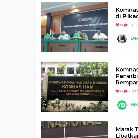
Komnas 
di Pilk
0
-
05 
Dew
Komnas
Penerbi
Rempa
0
-
23 
Hi
Marak T
Libatka