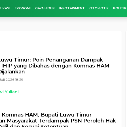
UKASI
EKONOMI
GAYA HIDUP
INFOTAINMENT
OTOMOTIF
POLITIK
Luwu Timur: Poin Penanganan Dampak
i IHIP yang Dibahas dengan Komnas HAM
ijalankan
Juli 2026 18:29
i Yuliani
i Komnas HAM, Bupati Luwu Timur
an Masyarakat Terdampak PSN Peroleh Hak
Adil dan Sesuai Ketentuan