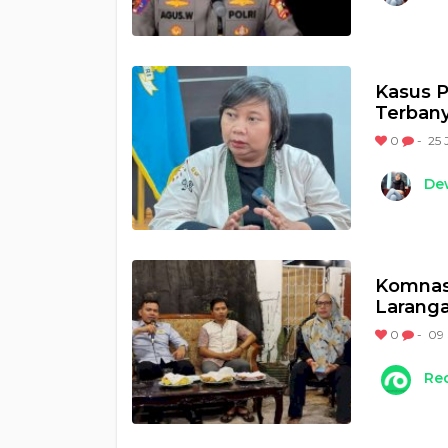
Kasus P
Terbany
0
-
25 
Dew
Komnas
Larang
0
-
09 
Re