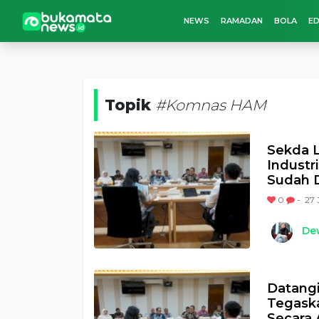
NEWS
RAMADAN
BOLA
ED
Topik
#Komnas HAM
Sekda 
Industr
Sudah D
0
-
27 
Dew
Datang
Tegask
Secara 