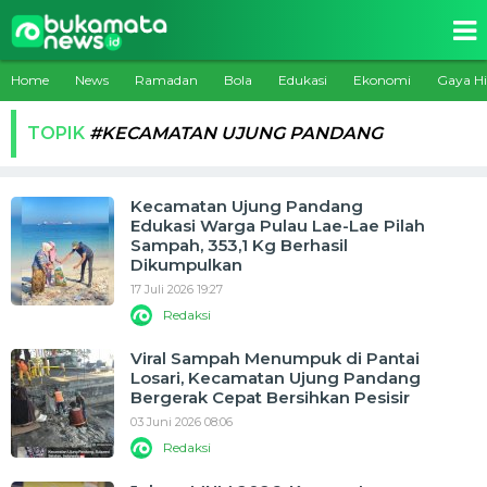
Home
News
Ramadan
Bola
Edukasi
Ekonomi
Gaya H
TOPIK
#KECAMATAN UJUNG PANDANG
Kecamatan Ujung Pandang
Edukasi Warga Pulau Lae-Lae Pilah
Sampah, 353,1 Kg Berhasil
Dikumpulkan
17 Juli 2026 19:27
Redaksi
Viral Sampah Menumpuk di Pantai
Losari, Kecamatan Ujung Pandang
Bergerak Cepat Bersihkan Pesisir
03 Juni 2026 08:06
Redaksi