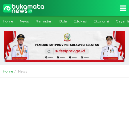
Home
News
Ramadan
Bola
Edukasi
Ekonomi
Gaya H
Home
News