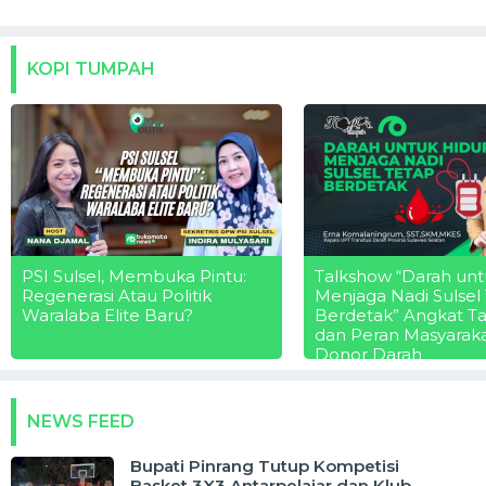
KOPI TUMPAH
PSI Sulsel, Membuka Pintu:
Talkshow “Darah unt
Regenerasi Atau Politik
Menjaga Nadi Sulsel
Waralaba Elite Baru?
Berdetak” Angkat T
dan Peran Masyarak
Donor Darah
NEWS FEED
Bupati Pinrang Tutup Kompetisi
Basket 3X3 Antarpelajar dan Klub