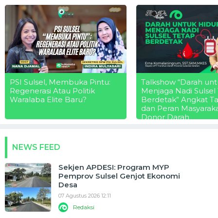
PSI Sulsel, Membuka Pintu:
Talkshow “Darah unt
Regenerasi Atau Politik
Menjaga Nadi Sulsel
Waralaba Elite Baru?
Berdetak” Angkat T
dan Peran Masyarak
Donor Darah
NEWS FEED
Sekjen APDESI: Program MYP
Pemprov Sulsel Genjot Ekonomi
Desa
07 Agustus 2026 12:11
Redaksi