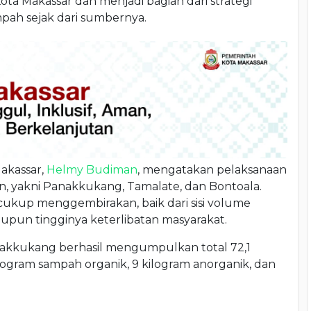
ta Makassar dan menjadi bagian dari strategi
ah sejak dari sumbernya.
akassar,
Helmy Budiman
, mengatakan pelaksanaan
an, yakni Panakkukang, Tamalate, dan Bontoala.
cukup menggembirakan, baik dari sisi volume
pun tingginya keterlibatan masyarakat.
akkukang berhasil mengumpulkan total 72,1
ilogram sampah organik, 9 kilogram anorganik, dan