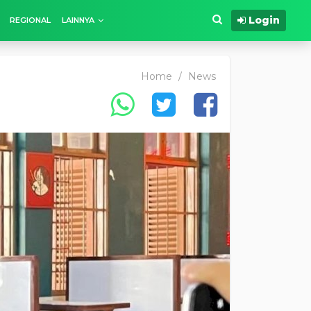
Login
REGIONAL
LAINNYA
Home
/
News