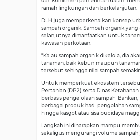
dari komitmen pemerintah dalam mene
ramah lingkungan dan berkelanjutan.
DLH juga memperkenalkan konsep urban
sampah organik. Sampah organik yang 
selanjutnya dimanfaatkan untuk tana
kawasan perkotaan.
"Kalau sampah organik dikelola, dia ak
tanaman, baik kebun maupun tanaman 
tersebut sehingga nilai sampah semakin 
Untuk memperkuat ekosistem tersebu
Pertanian (DP2) serta Dinas Ketahan
berbasis pengelolaan sampah. Bahkan,
berbagai produk hasil pengolahan samp
hingga kasgot atau sisa budidaya magg
Langkah ini diharapkan mampu membu
sekaligus mengurangi volume sampah y