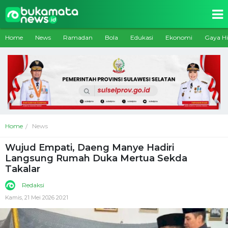
Home
News
Ramadan
Bola
Edukasi
Ekonomi
Gaya H
Home
News
Wujud Empati, Daeng Manye Hadiri
Langsung Rumah Duka Mertua Sekda
Takalar
Redaksi
Kamis, 21 Mei 2026 20:21