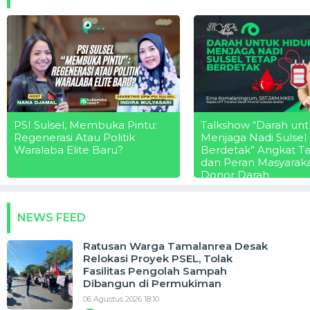
PSI Sulsel, Membuka Pintu:
Talkshow “Darah unt
Regenerasi Atau Politik
Menjaga Nadi Sulsel
Waralaba Elite Baru?
Berdetak” Angkat T
dan Peran Masyarak
Donor Darah
NEWS FEED
Ratusan Warga Tamalanrea Desak
Relokasi Proyek PSEL, Tolak
Fasilitas Pengolah Sampah
Dibangun di Permukiman
06 Agustus 2026 18:10