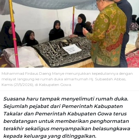
Mohammad Firdaus Daeng Manye menunjukkan kepeduliannya dengan
melayat langsung ke rumah duka almarhumah Hj. Subaedah Abbas,
Kamis (21/5/2026), di Kabupaten Gowa.
Suasana haru tampak menyelimuti rumah duka.
Sejumlah pejabat dari Pemerintah Kabupaten
Takalar dan Pemerintah Kabupaten Gowa terus
berdatangan untuk memberikan penghormatan
terakhir sekaligus menyampaikan belasungkawa
kepada keluarga yang ditinggalkan.