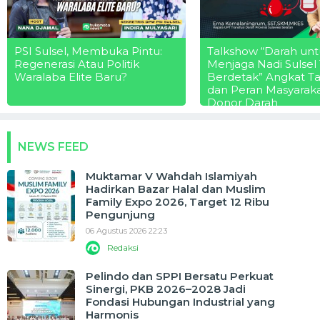
PSI Sulsel, Membuka Pintu:
Talkshow “Darah unt
Regenerasi Atau Politik
Menjaga Nadi Sulsel
Waralaba Elite Baru?
Berdetak” Angkat T
dan Peran Masyarak
Donor Darah
NEWS FEED
Muktamar V Wahdah Islamiyah
Hadirkan Bazar Halal dan Muslim
Family Expo 2026, Target 12 Ribu
Pengunjung
06 Agustus 2026 22:23
Redaksi
Pelindo dan SPPI Bersatu Perkuat
Sinergi, PKB 2026–2028 Jadi
Fondasi Hubungan Industrial yang
Harmonis