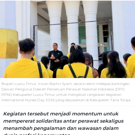
Bupati Luwu Timur, Irwan Bachri Syam, secara resmi melepas kontingen
Dewan Pengurus Daerah Persatuan Perawat Nasional Indonesia (DPD
PPNI) Kabupaten Luwu Timur untuk mengikuti rangkaian kegiatan
International Nurses Day 2026 yang dipusatkan di Kabupaten Tana Toraja.
Kegiatan tersebut menjadi momentum untuk
mempererat solidaritas antar perawat sekaligus
menambah pengalaman dan wawasan dalam