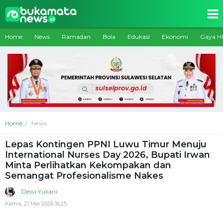
Home
News
Ramadan
Bola
Edukasi
Ekonomi
Gaya H
Home
News
Lepas Kontingen PPNI Luwu Timur Menuju
International Nurses Day 2026, Bupati Irwan
Minta Perlihatkan Kekompakan dan
Semangat Profesionalisme Nakes
Dewi Yuliani
Kamis, 21 Mei 2026 16:25