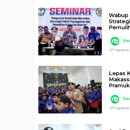
Wabup 
Strateg
Pemulih
Re
07 Agustus 
Lepas K
Makass
Pramuk
Re
07 Agustus 