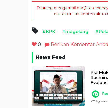
Dilarang mengambil dan/atau menay
di atas untuk konten akun me
#KPK
#magelang
#Pela
0
Berikan Komentar And
News Feed
Pra Muk
Rasmin
Evaluas
Re
07 Agustus