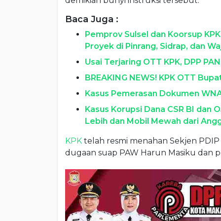
demikian bunyi instruksi tersebut.
Baca Juga :
Pemprov Sulsel dan Koorsup KPK
Proyek di Pinrang, Sidrap, dan Wa
Usai Terjaring OTT KPK, DPP PAN
BREAKING NEWS! KPK OTT Bupati
Kasus Pemerasan Dokumen WNA, K
Kasus Korupsi Dana CSR BI dan OJ
Lebih dan Mobil Mewah dari Ang
KPK
telah resmi menahan Sekjen PDIP H
dugaan suap PAW Harun Masiku dan pe