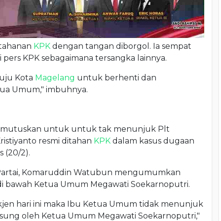
 tahanan
KPK
dengan tangan diborgol. Ia sempat
i pers KPK sebagaimana tersangka lainnya.
nuju Kota
Magelang
untuk berhenti dan
etua Umum," imbuhnya.
emutuskan untuk untuk tak menunjuk Plt
Kristiyanto resmi ditahan
KPK
dalam kasus dugaan
 (20/2).
 Partai, Komaruddin Watubun mengumumkan
ng di bawah Ketua Umum Megawati Soekarnoputri.
jen hari ini maka Ibu Ketua Umum tidak menunjuk
ngsung oleh Ketua Umum Megawati Soekarnoputri,"