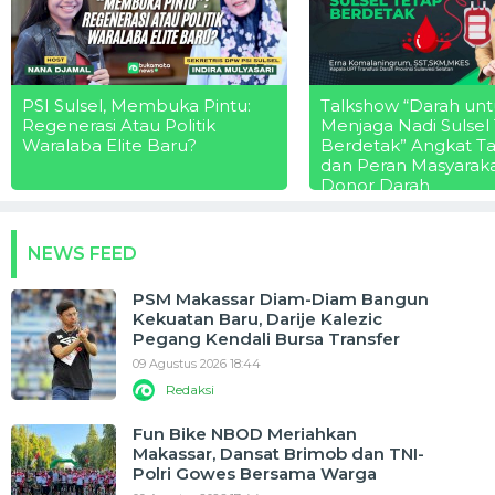
PSI Sulsel, Membuka Pintu:
Talkshow “Darah unt
Regenerasi Atau Politik
Menjaga Nadi Sulsel
Waralaba Elite Baru?
Berdetak” Angkat T
dan Peran Masyarak
Donor Darah
NEWS FEED
PSM Makassar Diam-Diam Bangun
Kekuatan Baru, Darije Kalezic
Pegang Kendali Bursa Transfer
09 Agustus 2026 18:44
Redaksi
Fun Bike NBOD Meriahkan
Makassar, Dansat Brimob dan TNI-
Polri Gowes Bersama Warga