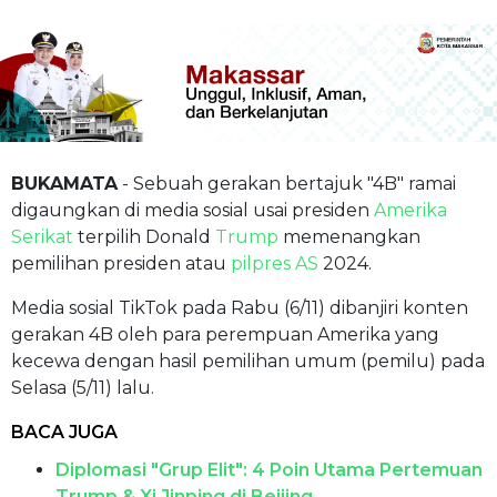
BUKAMATA
- Sebuah gerakan bertajuk "4B" ramai
digaungkan di media sosial usai presiden
Amerika
Serikat
terpilih Donald
Trump
memenangkan
pemilihan presiden atau
pilpres AS
2024.
Media sosial TikTok pada Rabu (6/11) dibanjiri konten
gerakan 4B oleh para perempuan Amerika yang
kecewa dengan hasil pemilihan umum (pemilu) pada
Selasa (5/11) lalu.
BACA JUGA
Diplomasi "Grup Elit": 4 Poin Utama Pertemuan
Trump & Xi Jinping di Beijing