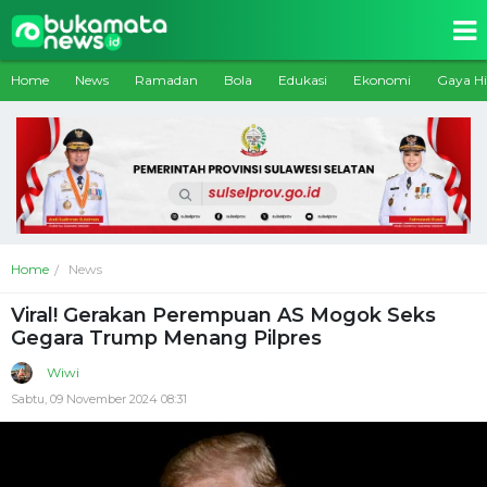
Home
News
Ramadan
Bola
Edukasi
Ekonomi
Gaya H
Home
News
Viral! Gerakan Perempuan AS Mogok Seks
Gegara Trump Menang Pilpres
Wiwi
Sabtu, 09 November 2024 08:31