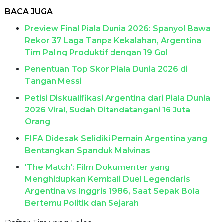
BACA JUGA
Preview Final Piala Dunia 2026: Spanyol Bawa
Rekor 37 Laga Tanpa Kekalahan, Argentina
Tim Paling Produktif dengan 19 Gol
Penentuan Top Skor Piala Dunia 2026 di
Tangan Messi
Petisi Diskualifikasi Argentina dari Piala Dunia
2026 Viral, Sudah Ditandatangani 16 Juta
Orang
FIFA Didesak Selidiki Pemain Argentina yang
Bentangkan Spanduk Malvinas
'The Match': Film Dokumenter yang
Menghidupkan Kembali Duel Legendaris
Argentina vs Inggris 1986, Saat Sepak Bola
Bertemu Politik dan Sejarah