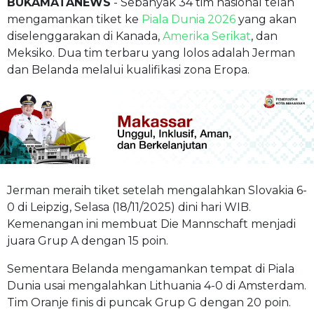
BUKAMATANEWS
- Sebanyak 34 tim nasional telah
mengamankan tiket ke
Piala Dunia 2026
yang akan
diselenggarakan di Kanada,
Amerika Serikat
, dan
Meksiko. Dua tim terbaru yang lolos adalah Jerman
dan Belanda melalui kualifikasi zona Eropa.
Jerman meraih tiket setelah mengalahkan Slovakia 6-
0 di Leipzig, Selasa (18/11/2025) dini hari WIB.
Kemenangan ini membuat Die Mannschaft menjadi
juara Grup A dengan 15 poin.
Sementara Belanda mengamankan tempat di Piala
Dunia usai mengalahkan Lithuania 4-0 di Amsterdam.
Tim Oranje finis di puncak Grup G dengan 20 poin.