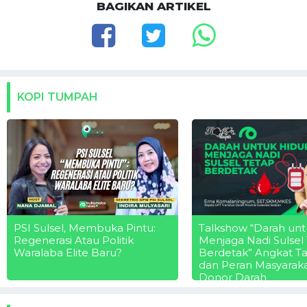
BAGIKAN ARTIKEL
KOPI TUMPAH
PSI Sulsel, Membuka Pintu:
Talkshow “Darah unt
Regenerasi Atau Politik
Menjaga Nadi Sulsel
Waralaba Elite Baru?
Berdetak” Angkat T
dan Peran Masyarak
Donor Darah