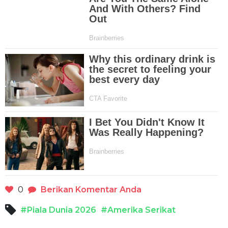
0
Berikan Komentar Anda
#Piala Dunia 2026
#Amerika Serikat