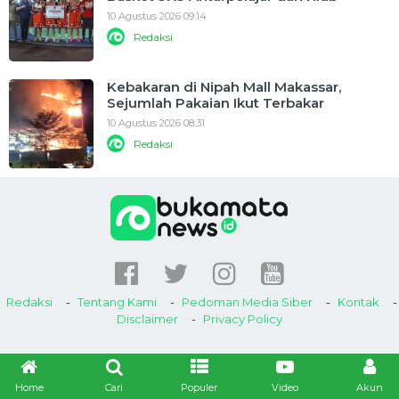
10 Agustus 2026 09:14
Redaksi
Kebakaran di Nipah Mall Makassar,
Sejumlah Pakaian Ikut Terbakar
10 Agustus 2026 08:31
Redaksi
Redaksi
Tentang Kami
Pedoman Media Siber
Kontak
Disclaimer
Privacy Policy
Home
Cari
Populer
Video
Akun