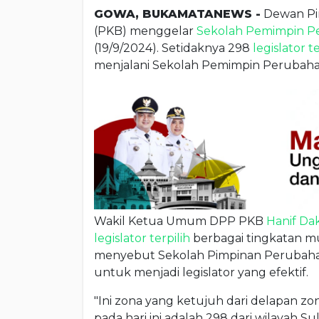
GOWA, BUKAMATANEWS -
Dewan Pi
(PKB) menggelar
Sekolah Pemimpin P
(19/9/2024). Setidaknya 298
legislator te
menjalani Sekolah Pemimpin Perubaha
Wakil Ketua Umum DPP PKB
Hanif Dak
legislator terpilih
berbagai tingkatan mu
menyebut Sekolah Pimpinan Perubahan
untuk menjadi legislator yang efektif.
"Ini zona yang ketujuh dari delapan zo
pada hari ini adalah 298 dari wilayah 