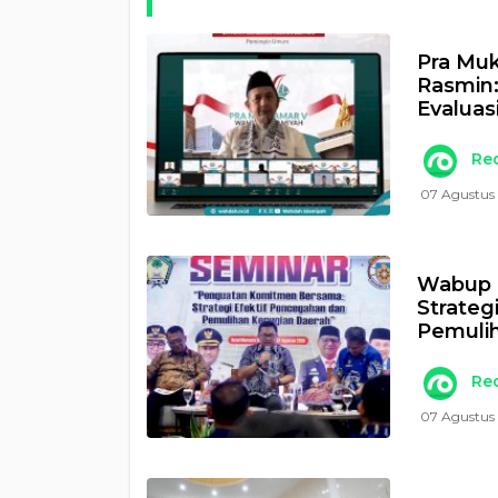
Pra Muk
Rasmin
Evaluas
Re
07 Agustus
Wabup 
Strateg
Pemulih
Re
07 Agustus 