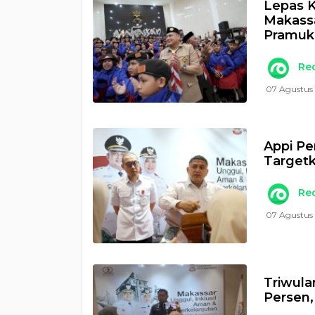
Lepas K
Makass
Pramuk
Re
07 Agustus 
Appi Pe
Targetk
Re
07 Agustus
Triwula
Persen,