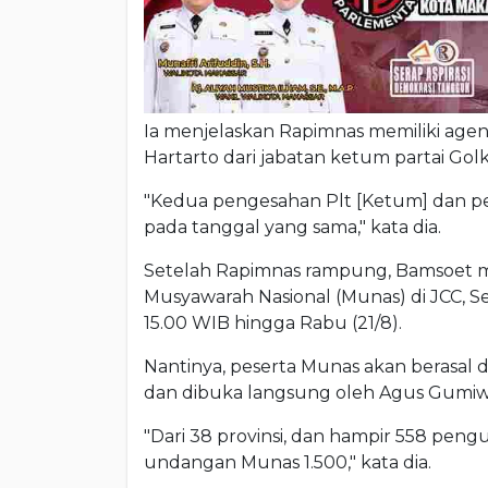
Ia menjelaskan Rapimnas memiliki age
Hartarto dari jabatan ketum partai Golk
"Kedua pengesahan Plt [Ketum] dan p
pada tanggal yang sama," kata dia.
Setelah Rapimnas rampung, Bamsoet 
Musyawarah Nasional (Munas) di JCC, Se
15.00 WIB hingga Rabu (21/8).
Nantinya, peserta Munas akan berasal d
dan dibuka langsung oleh Agus Gumiw
"Dari 38 provinsi, dan hampir 558 pen
undangan Munas 1.500," kata dia.