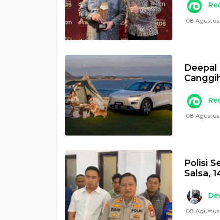
Re
08 Agustus
Deepal 
Canggih
Re
08 Agustus 
Polisi 
Salsa, 
Dew
08 Agustus 