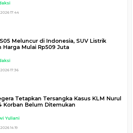
daksi
 2026 17:44
S05 Meluncur di Indonesia, SUV Listrik
 Harga Mulai Rp509 Juta
daksi
2026 17:36
Segera Tetapkan Tersangka Kasus KLM Nurul
14 Korban Belum Ditemukan
i Yuliani
2026 14:19