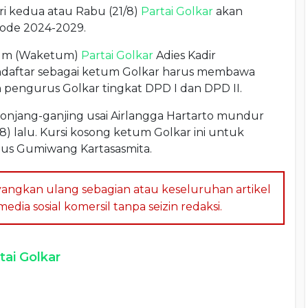
i kedua atau Rabu (21/8)
Partai Golkar
akan
iode 2024-2029.
mum (Waketum)
Partai Golkar
Adies Kadir
ndaftar sebagai ketum Golkar harus membawa
 pengurus Golkar tingkat DPD I dan DPD II.
gonjang-ganjing usai Airlangga Hartarto mundur
8) lalu. Kursi kosong ketum Golkar ini untuk
Agus Gumiwang Kartasasmita.
angkan ulang sebagian atau keseluruhan artikel
dia sosial komersil tanpa seizin redaksi.
tai Golkar
a