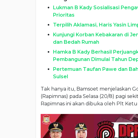
Lukman B Kady Sosialisasi Penga
Prioritas
Terpilih Aklamasi, Haris Yasin L
Kunjungi Korban Kebakaran di J
dan Bedah Rumah
Hamka B Kady Berhasil Perjuang
Pembangunan Dimulai Tahun De
Pertemuan Taufan Pawe dan Bahli
Sulsel
Tak hanya itu, Bamsoet menjelaskan G
(Rapimnas) pada Selasa (20/8) pagi sek
Rapimnas ini akan dibuka oleh Plt Ke