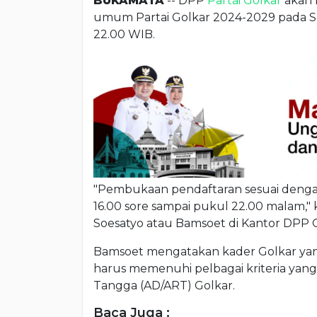
BUKAMATA
-- DPP
Partai Golkar
akan 
umum Partai Golkar 2024-2029 pada Se
22.00 WIB.
"Pembukaan pendaftaran sesuai dengan
16.00 sore sampai pukul 22.00 malam
Soesatyo atau Bamsoet di Kantor DPP Go
Bamsoet mengatakan kader Golkar yan
harus memenuhi pelbagai kriteria ya
Tangga (AD/ART) Golkar.
Baca Juga :