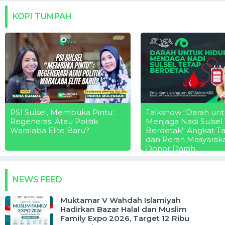
KOPI TUMPAH
PSI Sulsel, Membuka Pintu:
Talkshow “Darah unt
Regenerasi Atau Politik
Menjaga Nadi Sulsel
Waralaba Elite Baru?
Berdetak” Angkat T
dan Peran Masyarak
Donor Darah
NEWS FEED
Muktamar V Wahdah Islamiyah
Hadirkan Bazar Halal dan Muslim
Family Expo 2026, Target 12 Ribu