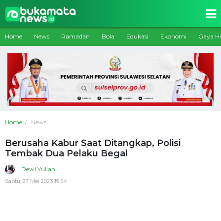
Home
News
Ramadan
Bola
Edukasi
Ekonomi
Gaya H
Home
News
Berusaha Kabur Saat Ditangkap, Polisi
Tembak Dua Pelaku Begal
Dewi Yuliani
Sabtu, 27 Mei 2023 19:54