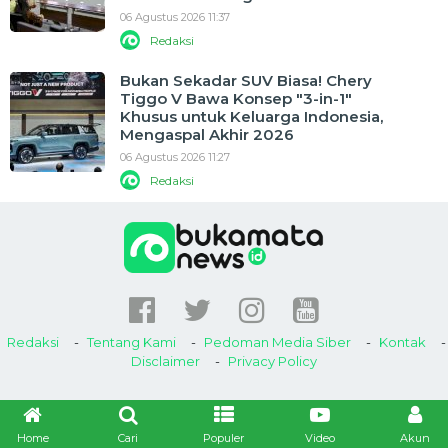
06 Agustus 2026 11:37
Redaksi
Bukan Sekadar SUV Biasa! Chery
Tiggo V Bawa Konsep "3-in-1"
Khusus untuk Keluarga Indonesia,
Mengaspal Akhir 2026
06 Agustus 2026 11:27
Redaksi
Redaksi
Tentang Kami
Pedoman Media Siber
Kontak
Disclaimer
Privacy Policy
Home
Cari
Populer
Video
Akun