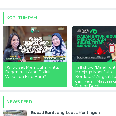
KOPI TUMPAH
PSI Sulsel, Membuka Pintu:
Talkshow “Darah unt
Regenerasi Atau Politik
Menjaga Nadi Sulsel
Waralaba Elite Baru?
Berdetak” Angkat T
dan Peran Masyarak
Donor Darah
NEWS FEED
Bupati Bantaeng Lepas Kontingen