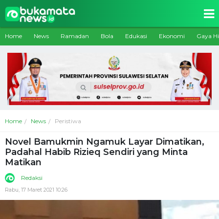
Home
News
Ramadan
Bola
Edukasi
Ekonomi
Gaya H
Home
News
Peristiwa
Novel Bamukmin Ngamuk Layar Dimatikan,
Padahal Habib Rizieq Sendiri yang Minta
Matikan
Redaksi
Rabu, 17 Maret 2021 10:26