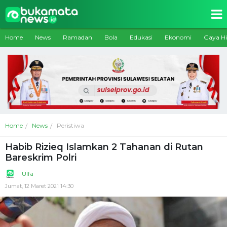
Home
News
Ramadan
Bola
Edukasi
Ekonomi
Gaya H
Home
News
Peristiwa
Habib Rizieq Islamkan 2 Tahanan di Rutan
Bareskrim Polri
Ulfa
Jumat, 12 Maret 2021 14:30