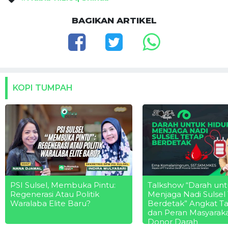
BAGIKAN ARTIKEL
KOPI TUMPAH
PSI Sulsel, Membuka Pintu:
Talkshow “Darah unt
Regenerasi Atau Politik
Menjaga Nadi Sulsel
Waralaba Elite Baru?
Berdetak” Angkat T
dan Peran Masyarak
Donor Darah