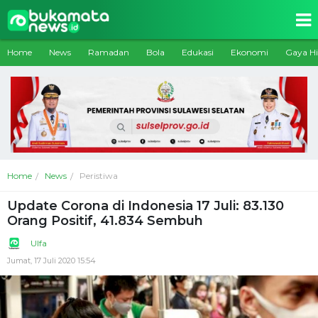
Home
News
Ramadan
Bola
Edukasi
Ekonomi
Gaya H
Home
News
Peristiwa
Update Corona di Indonesia 17 Juli: 83.130
Orang Positif, 41.834 Sembuh
Ulfa
Jumat, 17 Juli 2020 15:54