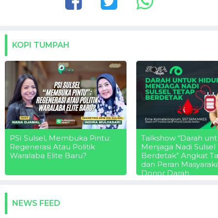
KOPI TUMPAH
PSI Sulsel, Membuka Pintu:
Talkshow “Darah unt
Regenerasi Atau Politik
Menjaga Nadi Sulsel
Waralaba Elite Baru?
Berdetak” Angkat T
dan Peran Masyarak
Donor Darah
NEWS FEED