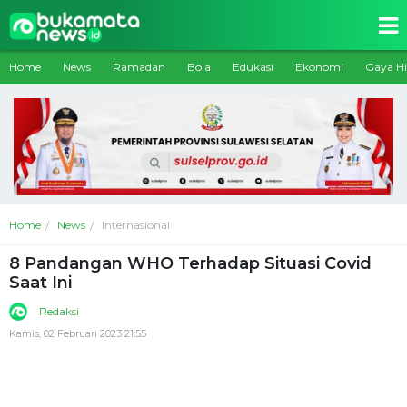
Home
News
Ramadan
Bola
Edukasi
Ekonomi
Gaya H
Home
News
Internasional
8 Pandangan WHO Terhadap Situasi Covid
Saat Ini
Redaksi
Kamis, 02 Februari 2023 21:55