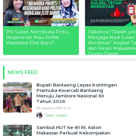
PSI Sulsel, Membuka Pintu:
Talkshow “Darah unt
Regenerasi Atau Politik
Menjaga Nadi Sulsel
Waralaba Elite Baru?
Berdetak” Angkat T
dan Peran Masyarak
Donor Darah
NEWS FEED
Bupati Bantaeng Lepas Kontingen
Pramuka Kwarcab Bantaeng
Menuju Jambore Nasional XII
Tahun 2026
06 Agustus 2026 15:42
Dewi Yuliani
Sambut HUT ke-81 RI, Aston
Makassar Perkuat Kekompakan