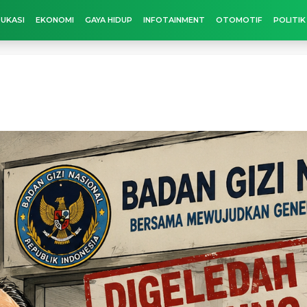
UKASI
EKONOMI
GAYA HIDUP
INFOTAINMENT
OTOMOTIF
POLITIK