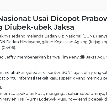
 Nasional: Usai Dicopot Prab
 Diubek-ubek Jaksa
a sedang melanda Badan Gizi Nasional (BGN). Hanya b
N Dadan Hindayana, giliran Kejaksaan Agung (Kejagu
 (03/06).
 Jeffry, membenarkan bahwa Tim Penyidik Jaksa Agu
r melakukan geledah di kantor BGN," ujar Jeffry singka
t pintu informasi terkait kasus spesifik yang memicu 
la
ng memicu spekulasi kuat, mengingat sehari sebelumnya
an Mayjen TNI (Purn) Lodewyk Pusung—resmi didepak da