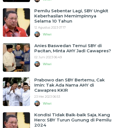
Pemilu Sebentar Lagi, SBY Ungkit
Keberhasilan Memimpinnya
Selama 10 Tahun
12 Agustus 2023 07:17
Wiwi
Anies Baswedan Temui SBY di
Pacitan, Minta AHY Jadi Cawapres?
02 Juni 2023 06:49
Wiwi
Prabowo dan SBY Bertemu, Cak
Imin: Tak Ada Nama AHY di
Cawapres KKIR
23 Mei 2023 06:53
Wiwi
Kondisi Tidak Baik-baik Saja, Kang
Hero: SBY Turun Gunung di Pemilu
2024