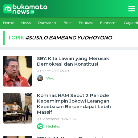
Home
News
Ramadan
Bola
Edukasi
Ekonomi
Gaya H
TOPIK
#SUSILO BAMBANG YUDHOYONO
SBY: Kita Lawan yang Merusak
Demokrasi dan Konstitusi
09 Maret 2025 05:49
Wiwi
Komnas HAM Sebut 2 Periode
Kepemimpin Jokowi Larangan
Kebebasan Berpendapat Lebih
Massif
09 September 2024 21:32
Redaksi