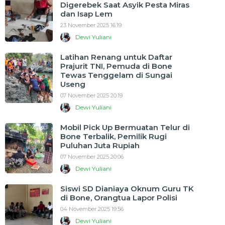
Digerebek Saat Asyik Pesta Miras
dan Isap Lem
23 November 2025 16:19
Dewi Yuliani
Latihan Renang untuk Daftar
Prajurit TNI, Pemuda di Bone
Tewas Tenggelam di Sungai
Useng
07 November 2025 20:19
Dewi Yuliani
Mobil Pick Up Bermuatan Telur di
Bone Terbalik, Pemilik Rugi
Puluhan Juta Rupiah
07 November 2025 20:06
Dewi Yuliani
Siswi SD Dianiaya Oknum Guru TK
di Bone, Orangtua Lapor Polisi
04 November 2025 19:56
Dewi Yuliani