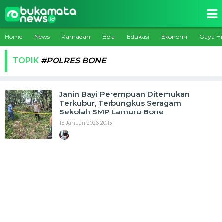
Home
News
Ramadan
Bola
Edukasi
Ekonomi
Gaya H
TOPIK
#POLRES BONE
Janin Bayi Perempuan Ditemukan
Terkubur, Terbungkus Seragam
Sekolah SMP Lamuru Bone
15 Januari 2026 20:15