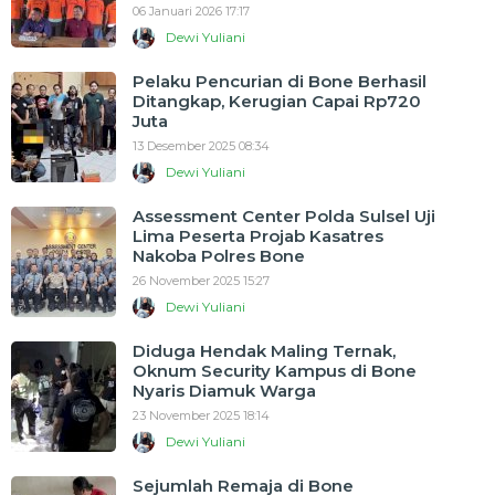
06 Januari 2026 17:17
Dewi Yuliani
Pelaku Pencurian di Bone Berhasil
Ditangkap, Kerugian Capai Rp720
Juta
13 Desember 2025 08:34
Dewi Yuliani
Assessment Center Polda Sulsel Uji
Lima Peserta Projab Kasatres
Nakoba Polres Bone
26 November 2025 15:27
Dewi Yuliani
Diduga Hendak Maling Ternak,
Oknum Security Kampus di Bone
Nyaris Diamuk Warga
23 November 2025 18:14
Dewi Yuliani
Sejumlah Remaja di Bone