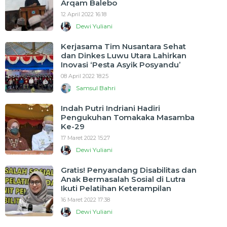
Arqam Balebo
12 April 2022 16:18
Dewi Yuliani
Kerjasama Tim Nusantara Sehat
dan Dinkes Luwu Utara Lahirkan
Inovasi ‘Pesta Asyik Posyandu’
08 April 2022 18:25
Samsul Bahri
Indah Putri Indriani Hadiri
Pengukuhan Tomakaka Masamba
Ke-29
17 Maret 2022 15:27
Dewi Yuliani
Gratis! Penyandang Disabilitas dan
Anak Bermasalah Sosial di Lutra
Ikuti Pelatihan Keterampilan
16 Maret 2022 17:38
Dewi Yuliani