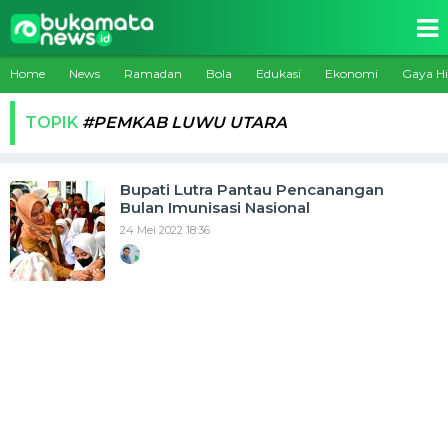
Home
News
Ramadan
Bola
Edukasi
Ekonomi
Gaya H
TOPIK
#PEMKAB LUWU UTARA
Bupati Lutra Pantau Pencanangan
Bulan Imunisasi Nasional
24 Mei 2022 18:36