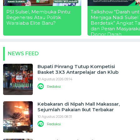
PSI Sulsel, Membuka Pintu:
Talkshow “Darah unt
Regenerasi Atau Politik
Menjaga Nadi Sulsel
Waralaba Elite Baru?
Berdetak” Angkat T
dan Peran Masyarak
Donor Darah
NEWS FEED
Bupati Pinrang Tutup Kompetisi
Basket 3X3 Antarpelajar dan Klub
10 Agustus 2026 09:14
Redaksi
Kebakaran di Nipah Mall Makassar,
Sejumlah Pakaian Ikut Terbakar
10 Agustus 2026 08:31
Redaksi