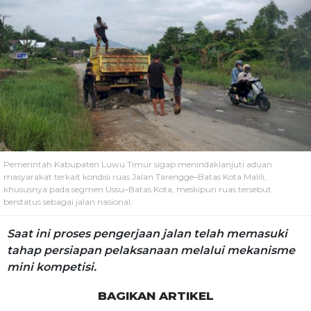
Pemerintah Kabupaten Luwu Timur sigap menindaklanjuti aduan
masyarakat terkait kondisi ruas Jalan Tarengge–Batas Kota Malili,
khususnya pada segmen Ussu–Batas Kota, meskipun ruas tersebut
berstatus sebagai jalan nasional.
Saat ini proses pengerjaan jalan telah memasuki
tahap persiapan pelaksanaan melalui mekanisme
mini kompetisi.
BAGIKAN ARTIKEL