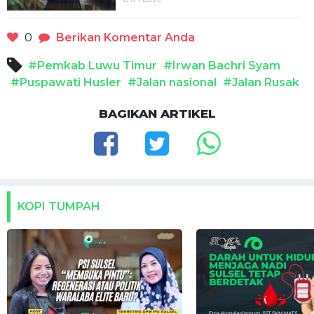
0
Berikan Komentar Anda
#Pemkab Luwu Timur
#Irwan Bachri Syam
#Puspawati Husler
#Jalan nasional
#Jalan Rusak
BAGIKAN ARTIKEL
KOPI TUMPAH