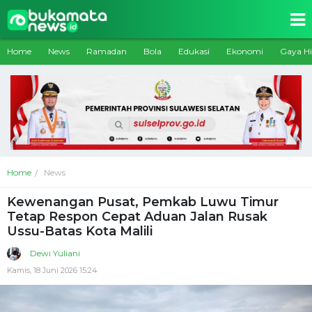
Home
News
Ramadan
Bola
Edukasi
Ekonomi
Gaya H
Home
News
Kewenangan Pusat, Pemkab Luwu Timur
Tetap Respon Cepat Aduan Jalan Rusak
Ussu-Batas Kota Malili
Dewi Yuliani
Kamis, 18 Juni 2026 15:24