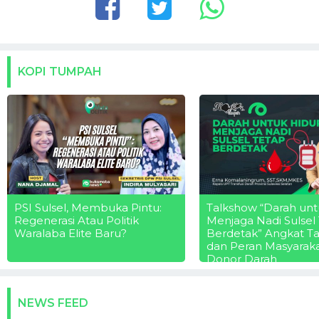
KOPI TUMPAH
PSI Sulsel, Membuka Pintu:
Talkshow “Darah unt
Regenerasi Atau Politik
Menjaga Nadi Sulsel
Waralaba Elite Baru?
Berdetak” Angkat T
dan Peran Masyarak
Donor Darah
NEWS FEED