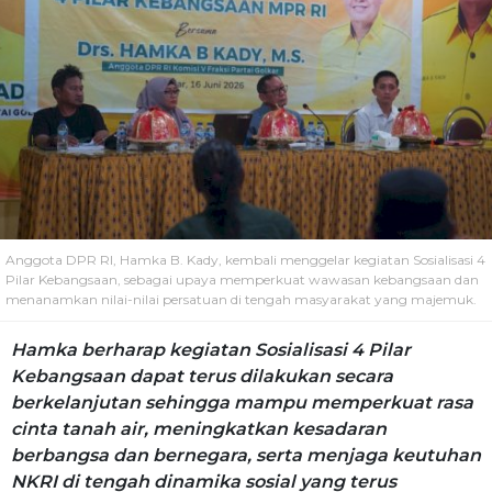
Anggota DPR RI, Hamka B. Kady, kembali menggelar kegiatan Sosialisasi 4
Pilar Kebangsaan, sebagai upaya memperkuat wawasan kebangsaan dan
menanamkan nilai-nilai persatuan di tengah masyarakat yang majemuk.
Hamka berharap kegiatan Sosialisasi 4 Pilar
Kebangsaan dapat terus dilakukan secara
berkelanjutan sehingga mampu memperkuat rasa
cinta tanah air, meningkatkan kesadaran
berbangsa dan bernegara, serta menjaga keutuhan
NKRI di tengah dinamika sosial yang terus