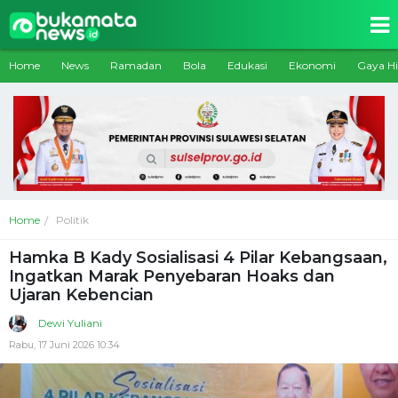
Home
News
Ramadan
Bola
Edukasi
Ekonomi
Gaya H
Home
Politik
Hamka B Kady Sosialisasi 4 Pilar Kebangsaan,
Ingatkan Marak Penyebaran Hoaks dan
Ujaran Kebencian
Dewi Yuliani
Rabu, 17 Juni 2026 10:34